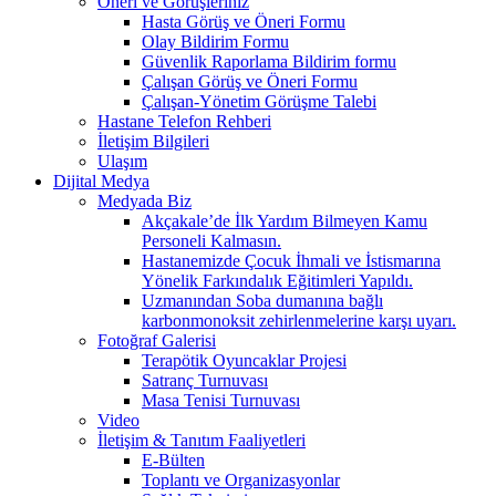
Öneri ve Görüşleriniz
Hasta Görüş ve Öneri Formu
Olay Bildirim Formu
Güvenlik Raporlama Bildirim formu
Çalışan Görüş ve Öneri Formu
Çalışan-Yönetim Görüşme Talebi
Hastane Telefon Rehberi
İletişim Bilgileri
Ulaşım
Dijital Medya
Medyada Biz
Akçakale’de İlk Yardım Bilmeyen Kamu
Personeli Kalmasın.
Hastanemizde Çocuk İhmali ve İstismarına
Yönelik Farkındalık Eğitimleri Yapıldı.
Uzmanından Soba dumanına bağlı
karbonmonoksit zehirlenmelerine karşı uyarı.
Fotoğraf Galerisi
Terapötik Oyuncaklar Projesi
Satranç Turnuvası
Masa Tenisi Turnuvası
Video
İletişim & Tanıtım Faaliyetleri
E-Bülten
Toplantı ve Organizasyonlar