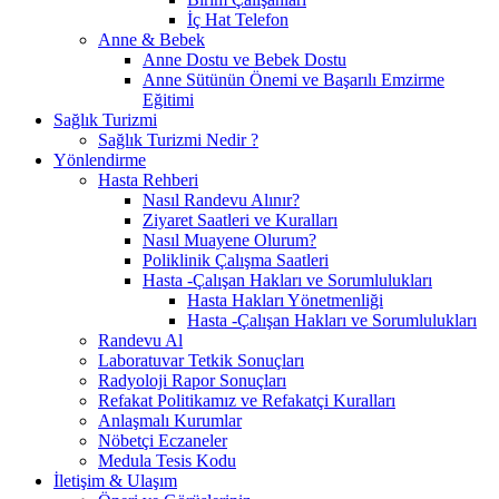
İç Hat Telefon
Anne & Bebek
Anne Dostu ve Bebek Dostu
Anne Sütünün Önemi ve Başarılı Emzirme
Eğitimi
Sağlık Turizmi
Sağlık Turizmi Nedir ?
Yönlendirme
Hasta Rehberi
Nasıl Randevu Alınır?
Ziyaret Saatleri ve Kuralları
Nasıl Muayene Olurum?
Poliklinik Çalışma Saatleri
Hasta -Çalışan Hakları ve Sorumlulukları
Hasta Hakları Yönetmenliği
Hasta -Çalışan Hakları ve Sorumlulukları
Randevu Al
Laboratuvar Tetkik Sonuçları
Radyoloji Rapor Sonuçları
Refakat Politikamız ve Refakatçi Kuralları
Anlaşmalı Kurumlar
Nöbetçi Eczaneler
Medula Tesis Kodu
İletişim & Ulaşım