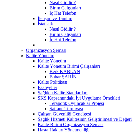
Nasıl Gidilir ?
Birim Çalışanları
İç Hat Telefon
İletişim ve Tanıtım
İstatistik
Nasıl Gidilir ?
Birim Çalışanları
İç Hat Telefon
Organizasyon Şeması
Kalite Yönetim
Kalite Yönetim
Kalite Yönetim Birimi Çalışanları
Berk KABLAN
Bahar ŞAHİN
Kalite Politikası
Faaliyetler
Sağlıkta Kalite Standartları
SKS Kapsamındaki İyi Uygulama Örnekleri
Terapötik Oyuncaklar Projesi
Satranç Turnuvası
Çalışan Güvenliği Genelgesi
Sağlık Hizmeti Kalitesinin Geliştirilmesi ve Değer
Kalite Birimi Organizasyon Şeması
Hasta Hakları Yönetmenliği