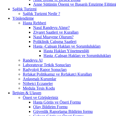
Anne Sütünün Önemi ve Başarılı Emzirme Eğitim
Sağlık Turizmi
Sağlık Turizmi Nedir ?
Yönlendirme
Hasta Rehberi
Nasıl Randevu Alınır?
Ziyaret Saatleri ve Kuralları
Nasıl Muayene Olurum?
Poliklinik Çalışma Saatleri
Hasta -Çalışan Hakları ve Sorumlulukları
Hasta Hakları Yönetmenliği
Hasta -Çalışan Hakları ve Sorumlulukları
Randevu Al
Laboratuvar Tetkik Sonuçları
Radyoloji Rapor Sonuçları
Refakat Politikamız ve Refakatçi Kuralları
Anlaşmalı Kurumlar
Nöbetçi Eczaneler
Medula Tesis Kodu
İletişim & Ulaşım
Öneri ve Görüşleriniz
Hasta Görüş ve Öneri Formu
Olay Bildirim Formu
Güvenlik Raporlama Bildirim formu