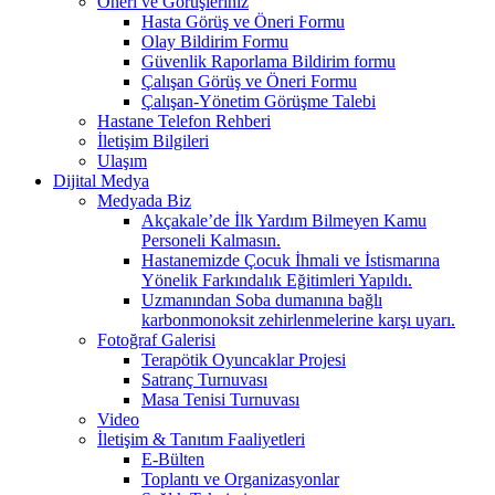
Öneri ve Görüşleriniz
Hasta Görüş ve Öneri Formu
Olay Bildirim Formu
Güvenlik Raporlama Bildirim formu
Çalışan Görüş ve Öneri Formu
Çalışan-Yönetim Görüşme Talebi
Hastane Telefon Rehberi
İletişim Bilgileri
Ulaşım
Dijital Medya
Medyada Biz
Akçakale’de İlk Yardım Bilmeyen Kamu
Personeli Kalmasın.
Hastanemizde Çocuk İhmali ve İstismarına
Yönelik Farkındalık Eğitimleri Yapıldı.
Uzmanından Soba dumanına bağlı
karbonmonoksit zehirlenmelerine karşı uyarı.
Fotoğraf Galerisi
Terapötik Oyuncaklar Projesi
Satranç Turnuvası
Masa Tenisi Turnuvası
Video
İletişim & Tanıtım Faaliyetleri
E-Bülten
Toplantı ve Organizasyonlar