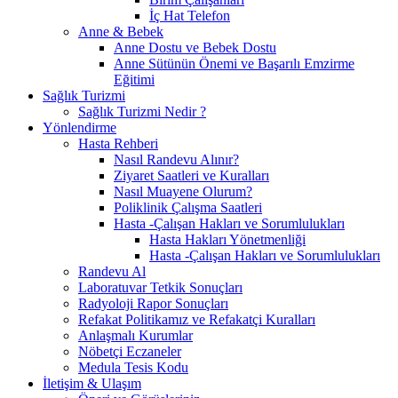
İç Hat Telefon
Anne & Bebek
Anne Dostu ve Bebek Dostu
Anne Sütünün Önemi ve Başarılı Emzirme
Eğitimi
Sağlık Turizmi
Sağlık Turizmi Nedir ?
Yönlendirme
Hasta Rehberi
Nasıl Randevu Alınır?
Ziyaret Saatleri ve Kuralları
Nasıl Muayene Olurum?
Poliklinik Çalışma Saatleri
Hasta -Çalışan Hakları ve Sorumlulukları
Hasta Hakları Yönetmenliği
Hasta -Çalışan Hakları ve Sorumlulukları
Randevu Al
Laboratuvar Tetkik Sonuçları
Radyoloji Rapor Sonuçları
Refakat Politikamız ve Refakatçi Kuralları
Anlaşmalı Kurumlar
Nöbetçi Eczaneler
Medula Tesis Kodu
İletişim & Ulaşım