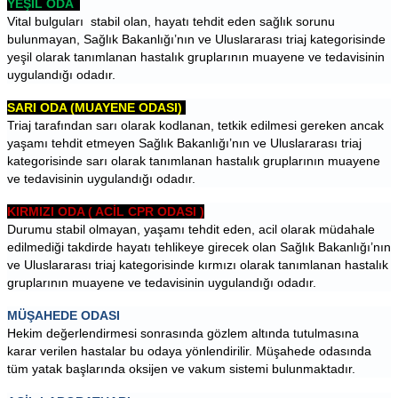
YEŞİL ODA  
Vital bulguları  stabil olan, hayatı tehdit eden sağlık sorunu 
bulunmayan, Sağlık Bakanlığı’nın ve Uluslararası triaj kategorisinde 
yeşil olarak tanımlanan hastalık gruplarının muayene ve tedavisinin 
uygulandığı odadır.
SARI ODA (MUAYENE ODASI) 
Triaj tarafından sarı olarak kodlanan, tetkik edilmesi gereken ancak 
yaşamı tehdit etmeyen Sağlık Bakanlığı’nın ve Uluslararası triaj 
kategorisinde sarı olarak tanımlanan hastalık gruplarının muayene 
ve tedavisinin uygulandığı odadır.
KIRMIZI ODA ( ACİL CPR ODASI )
Durumu stabil olmayan, yaşamı tehdit eden, acil olarak müdahale 
edilmediği takdirde hayatı tehlikeye girecek olan Sağlık Bakanlığı’nın 
ve Uluslararası triaj kategorisinde kırmızı olarak tanımlanan hastalık 
gruplarının muayene ve tedavisinin uygulandığı odadır.
MÜŞAHEDE ODASI
Hekim değerlendirmesi sonrasında gözlem altında tutulmasına 
karar verilen hastalar bu odaya yönlendirilir. Müşahede odasında 
tüm yatak başlarında oksijen ve vakum sistemi bulunmaktadır.