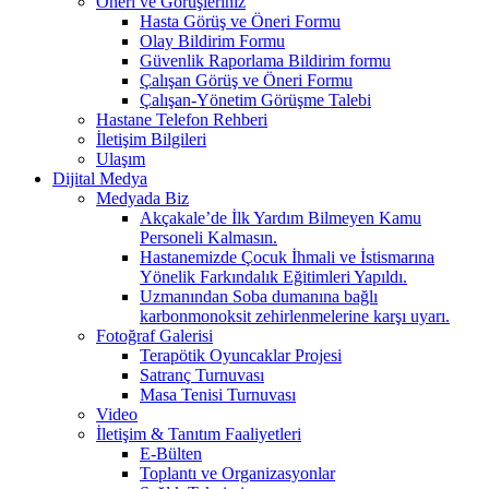
Öneri ve Görüşleriniz
Hasta Görüş ve Öneri Formu
Olay Bildirim Formu
Güvenlik Raporlama Bildirim formu
Çalışan Görüş ve Öneri Formu
Çalışan-Yönetim Görüşme Talebi
Hastane Telefon Rehberi
İletişim Bilgileri
Ulaşım
Dijital Medya
Medyada Biz
Akçakale’de İlk Yardım Bilmeyen Kamu
Personeli Kalmasın.
Hastanemizde Çocuk İhmali ve İstismarına
Yönelik Farkındalık Eğitimleri Yapıldı.
Uzmanından Soba dumanına bağlı
karbonmonoksit zehirlenmelerine karşı uyarı.
Fotoğraf Galerisi
Terapötik Oyuncaklar Projesi
Satranç Turnuvası
Masa Tenisi Turnuvası
Video
İletişim & Tanıtım Faaliyetleri
E-Bülten
Toplantı ve Organizasyonlar