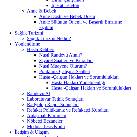
İç Hat Telefon
Anne & Bebek
Anne Dostu ve Bebek Dostu
Anne Sütünün Önemi ve Başarılı Emzirme
Eğitimi
Sağlık Turizmi
Sağlık Turizmi Nedir ?
Yönlendirme
Hasta Rehberi
Nasıl Randevu Alınır?
Ziyaret Saatleri ve Kuralları
Nasıl Muayene Olurum?
Poliklinik Çalışma Saatleri
Hasta -Çalışan Hakları ve Sorumlulukları
Hasta Hakları Yönetmenliği
Hasta -Çalışan Hakları ve Sorumlulukları
Randevu Al
Laboratuvar Tetkik Sonuçları
Radyoloji Rapor Sonuçları
Refakat Politikamız ve Refakatçi Kuralları
Anlaşmalı Kurumlar
Nöbetçi Eczaneler
Medula Tesis Kodu
İletişim & Ulaşım