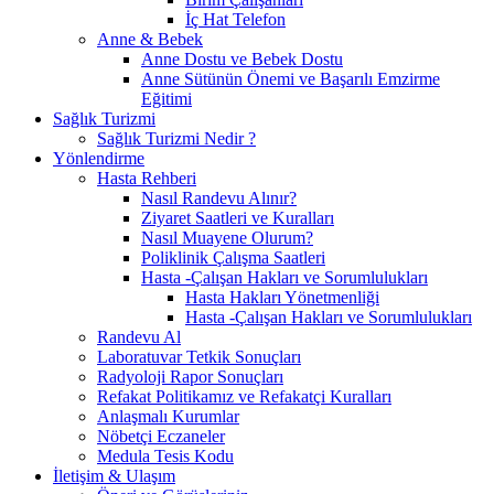
İç Hat Telefon
Anne & Bebek
Anne Dostu ve Bebek Dostu
Anne Sütünün Önemi ve Başarılı Emzirme
Eğitimi
Sağlık Turizmi
Sağlık Turizmi Nedir ?
Yönlendirme
Hasta Rehberi
Nasıl Randevu Alınır?
Ziyaret Saatleri ve Kuralları
Nasıl Muayene Olurum?
Poliklinik Çalışma Saatleri
Hasta -Çalışan Hakları ve Sorumlulukları
Hasta Hakları Yönetmenliği
Hasta -Çalışan Hakları ve Sorumlulukları
Randevu Al
Laboratuvar Tetkik Sonuçları
Radyoloji Rapor Sonuçları
Refakat Politikamız ve Refakatçi Kuralları
Anlaşmalı Kurumlar
Nöbetçi Eczaneler
Medula Tesis Kodu
İletişim & Ulaşım