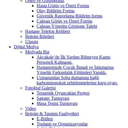
Öneri ve Görüşleriniz
Hasta Görüş ve Öneri Formu
Olay Bildirim Formu
Güvenlik Raporlama Bildirim formu
Çalışan Görüş ve Öneri Formu
Çalışan-Yönetim Görüşme Talebi
Hastane Telefon Rehberi
İletişim Bilgileri
Ulaşım
Dijital Medya
Medyada Biz
Akçakale’de İlk Yardım Bilmeyen Kamu
Personeli Kalmasın.
Hastanemizde Çocuk İhmali ve İstismarına
Yönelik Farkındalık Eğitimleri Yapıldı.
Uzmanından Soba dumanına bağlı
karbonmonoksit zehirlenmelerine karşı uyarı.
Fotoğraf Galerisi
Terapötik Oyuncaklar Projesi
Satranç Turnuvası
Masa Tenisi Turnuvası
Video
İletişim & Tanıtım Faaliyetleri
E-Bülten
Toplantı ve Organizasyonlar