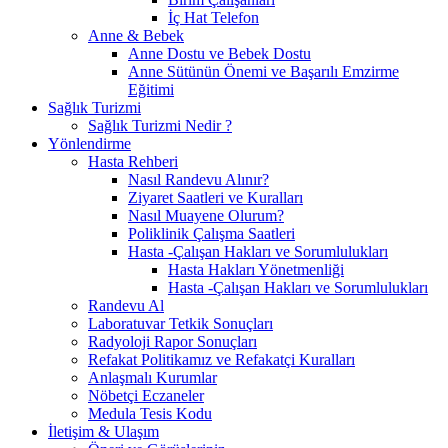
İç Hat Telefon
Anne & Bebek
Anne Dostu ve Bebek Dostu
Anne Sütünün Önemi ve Başarılı Emzirme
Eğitimi
Sağlık Turizmi
Sağlık Turizmi Nedir ?
Yönlendirme
Hasta Rehberi
Nasıl Randevu Alınır?
Ziyaret Saatleri ve Kuralları
Nasıl Muayene Olurum?
Poliklinik Çalışma Saatleri
Hasta -Çalışan Hakları ve Sorumlulukları
Hasta Hakları Yönetmenliği
Hasta -Çalışan Hakları ve Sorumlulukları
Randevu Al
Laboratuvar Tetkik Sonuçları
Radyoloji Rapor Sonuçları
Refakat Politikamız ve Refakatçi Kuralları
Anlaşmalı Kurumlar
Nöbetçi Eczaneler
Medula Tesis Kodu
İletişim & Ulaşım