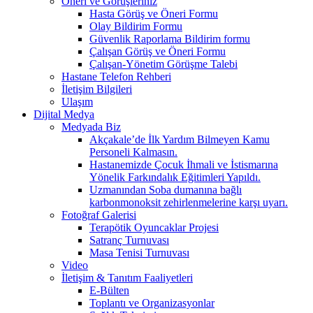
Öneri ve Görüşleriniz
Hasta Görüş ve Öneri Formu
Olay Bildirim Formu
Güvenlik Raporlama Bildirim formu
Çalışan Görüş ve Öneri Formu
Çalışan-Yönetim Görüşme Talebi
Hastane Telefon Rehberi
İletişim Bilgileri
Ulaşım
Dijital Medya
Medyada Biz
Akçakale’de İlk Yardım Bilmeyen Kamu
Personeli Kalmasın.
Hastanemizde Çocuk İhmali ve İstismarına
Yönelik Farkındalık Eğitimleri Yapıldı.
Uzmanından Soba dumanına bağlı
karbonmonoksit zehirlenmelerine karşı uyarı.
Fotoğraf Galerisi
Terapötik Oyuncaklar Projesi
Satranç Turnuvası
Masa Tenisi Turnuvası
Video
İletişim & Tanıtım Faaliyetleri
E-Bülten
Toplantı ve Organizasyonlar