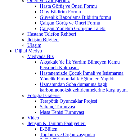
Öneri ve Görüşleriniz
Hasta Görüş ve Öneri Formu
Olay Bildirim Formu
Güvenlik Raporlama Bildirim formu
Çalışan Görüş ve Öneri Formu
Çalışan-Yönetim Görüşme Talebi
Hastane Telefon Rehberi
İletişim Bilgileri
Ulaşım
Dijital Medya
Medyada Biz
Akçakale’de İlk Yardım Bilmeyen Kamu
Personeli Kalmasın.
Hastanemizde Çocuk İhmali ve İstismarına
Yönelik Farkındalık Eğitimleri Yapıldı.
Uzmanından Soba dumanına bağlı
karbonmonoksit zehirlenmelerine karşı uyarı.
Fotoğraf Galerisi
Terapötik Oyuncaklar Projesi
Satranç Turnuvası
Masa Tenisi Turnuvası
Video
İletişim & Tanıtım Faaliyetleri
E-Bülten
Toplantı ve Organizasyonlar