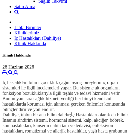
Sağlık Takvimi
Satın Alma
Tıbbi Birimler
Kliniklerimiz
İç Hastalıkları (Dahiliye)
Klinik Hakkında
Klinik Hakkında
26 Haziran 2026
İç hastalıkları bilimi çocukluk çağını aşmış bireylerin iç organ
sistemleri ile ilgili incelemeleri yapar. Bu sisteme ait organların
fonksiyon bozukluklarıyla ilgili teşhis ve tedavi hizmetini verir.
Bunun yanı sıra sağlık hizmeti verdiği her bireyi kendisini
hastalıklarda koruması için alınması gereken önlemler konusunda
bilinçlendirir ve yönlendirir.
Dahiliye, tıbbın bir ana bilim dalıdır;İç Hastalıkları olarak da bilinir.
İnsanın sindirim sistemi, hormonal sistemi, kalp, akciğer, böbrek,
kan hastalıkları, kanserin dahili tanı ve tedavisi, enfeksiyon
hastalıkları, romatizmal ve allerjik hastalıklar, yaşlı hasta grubunun