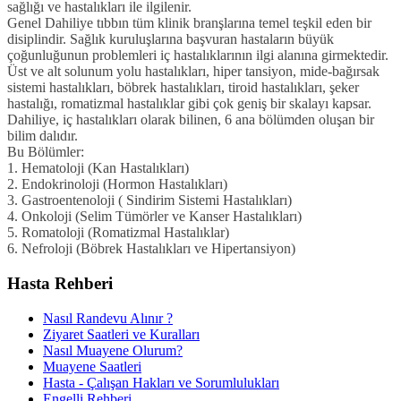
sağlığı ve hastalıkları ile ilgilenir.
Genel Dahiliye tıbbın tüm klinik branşlarına temel teşkil eden bir
disiplindir. Sağlık kuruluşlarına başvuran hastaların büyük
çoğunluğunun problemleri iç hastalıklarının ilgi alanına girmektedir.
Üst ve alt solunum yolu hastalıkları, hiper tansiyon, mide-bağırsak
sistemi hastalıkları, böbrek hastalıkları, tiroid hastalıkları, şeker
hastalığı, romatizmal hastalıklar gibi çok geniş bir skalayı kapsar.
Dahiliye, iç hastalıkları olarak bilinen, 6 ana bölümden oluşan bir
bilim dalıdır.
Bu Bölümler:
1. Hematoloji (Kan Hastalıkları)
2. Endokrinoloji (Hormon Hastalıkları)
3. Gastroentenoloji ( Sindirim Sistemi Hastalıkları)
4. Onkoloji (Selim Tümörler ve Kanser Hastalıkları)
5. Romatoloji (Romatizmal Hastalıklar)
6. Nefroloji (Böbrek Hastalıkları ve Hipertansiyon)
Hasta Rehberi
Nasıl Randevu Alınır ?
Ziyaret Saatleri ve Kuralları
Nasıl Muayene Olurum?
Muayene Saatleri
Hasta - Çalışan Hakları ve Sorumlulukları
Engelli Rehberi