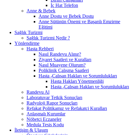
İç Hat Telefon
Anne & Bebek
Anne Dostu ve Bebek Dostu
Anne Sütünün Önemi ve Başarılı Emzirme
Eğitimi
Sağlık Turizmi
Sağlık Turizmi Nedir ?
Yönlendirme
Hasta Rehberi
Nasıl Randevu Alınır?
Ziyaret Saatleri ve Kuralları
Nasıl Muayene Olurum?
Poliklinik Çalışma Saatleri
Hasta -Çalışan Hakları ve Sorumlulukları
Hasta Hakları Yönetmenliği
Hasta -Çalışan Hakları ve Sorumlulukları
Randevu Al
Laboratuvar Tetkik Sonuçları
Radyoloji Rapor Sonuçları
Refakat Politikamız ve Refakatçi Kuralları
Anlaşmalı Kurumlar
Nöbetçi Eczaneler
Medula Tesis Kodu
İletişim & Ulaşım