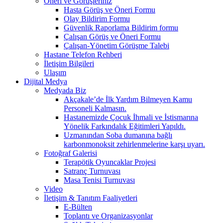
Öneri ve Görüşleriniz
Hasta Görüş ve Öneri Formu
Olay Bildirim Formu
Güvenlik Raporlama Bildirim formu
Çalışan Görüş ve Öneri Formu
Çalışan-Yönetim Görüşme Talebi
Hastane Telefon Rehberi
İletişim Bilgileri
Ulaşım
Dijital Medya
Medyada Biz
Akçakale’de İlk Yardım Bilmeyen Kamu
Personeli Kalmasın.
Hastanemizde Çocuk İhmali ve İstismarına
Yönelik Farkındalık Eğitimleri Yapıldı.
Uzmanından Soba dumanına bağlı
karbonmonoksit zehirlenmelerine karşı uyarı.
Fotoğraf Galerisi
Terapötik Oyuncaklar Projesi
Satranç Turnuvası
Masa Tenisi Turnuvası
Video
İletişim & Tanıtım Faaliyetleri
E-Bülten
Toplantı ve Organizasyonlar