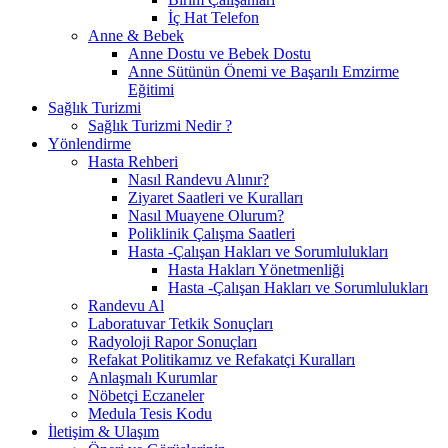
İç Hat Telefon
Anne & Bebek
Anne Dostu ve Bebek Dostu
Anne Sütünün Önemi ve Başarılı Emzirme
Eğitimi
Sağlık Turizmi
Sağlık Turizmi Nedir ?
Yönlendirme
Hasta Rehberi
Nasıl Randevu Alınır?
Ziyaret Saatleri ve Kuralları
Nasıl Muayene Olurum?
Poliklinik Çalışma Saatleri
Hasta -Çalışan Hakları ve Sorumlulukları
Hasta Hakları Yönetmenliği
Hasta -Çalışan Hakları ve Sorumlulukları
Randevu Al
Laboratuvar Tetkik Sonuçları
Radyoloji Rapor Sonuçları
Refakat Politikamız ve Refakatçi Kuralları
Anlaşmalı Kurumlar
Nöbetçi Eczaneler
Medula Tesis Kodu
İletişim & Ulaşım