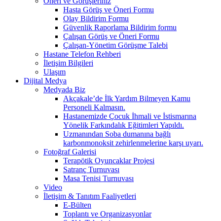
Öneri ve Görüşleriniz
Hasta Görüş ve Öneri Formu
Olay Bildirim Formu
Güvenlik Raporlama Bildirim formu
Çalışan Görüş ve Öneri Formu
Çalışan-Yönetim Görüşme Talebi
Hastane Telefon Rehberi
İletişim Bilgileri
Ulaşım
Dijital Medya
Medyada Biz
Akçakale’de İlk Yardım Bilmeyen Kamu
Personeli Kalmasın.
Hastanemizde Çocuk İhmali ve İstismarına
Yönelik Farkındalık Eğitimleri Yapıldı.
Uzmanından Soba dumanına bağlı
karbonmonoksit zehirlenmelerine karşı uyarı.
Fotoğraf Galerisi
Terapötik Oyuncaklar Projesi
Satranç Turnuvası
Masa Tenisi Turnuvası
Video
İletişim & Tanıtım Faaliyetleri
E-Bülten
Toplantı ve Organizasyonlar