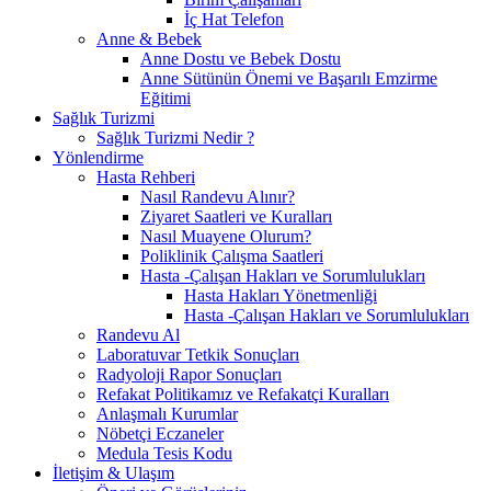
İç Hat Telefon
Anne & Bebek
Anne Dostu ve Bebek Dostu
Anne Sütünün Önemi ve Başarılı Emzirme
Eğitimi
Sağlık Turizmi
Sağlık Turizmi Nedir ?
Yönlendirme
Hasta Rehberi
Nasıl Randevu Alınır?
Ziyaret Saatleri ve Kuralları
Nasıl Muayene Olurum?
Poliklinik Çalışma Saatleri
Hasta -Çalışan Hakları ve Sorumlulukları
Hasta Hakları Yönetmenliği
Hasta -Çalışan Hakları ve Sorumlulukları
Randevu Al
Laboratuvar Tetkik Sonuçları
Radyoloji Rapor Sonuçları
Refakat Politikamız ve Refakatçi Kuralları
Anlaşmalı Kurumlar
Nöbetçi Eczaneler
Medula Tesis Kodu
İletişim & Ulaşım