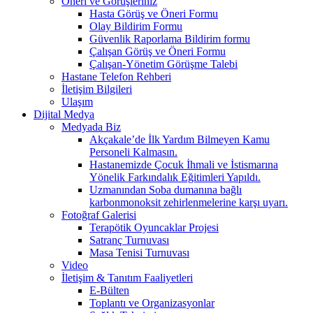
Öneri ve Görüşleriniz
Hasta Görüş ve Öneri Formu
Olay Bildirim Formu
Güvenlik Raporlama Bildirim formu
Çalışan Görüş ve Öneri Formu
Çalışan-Yönetim Görüşme Talebi
Hastane Telefon Rehberi
İletişim Bilgileri
Ulaşım
Dijital Medya
Medyada Biz
Akçakale’de İlk Yardım Bilmeyen Kamu
Personeli Kalmasın.
Hastanemizde Çocuk İhmali ve İstismarına
Yönelik Farkındalık Eğitimleri Yapıldı.
Uzmanından Soba dumanına bağlı
karbonmonoksit zehirlenmelerine karşı uyarı.
Fotoğraf Galerisi
Terapötik Oyuncaklar Projesi
Satranç Turnuvası
Masa Tenisi Turnuvası
Video
İletişim & Tanıtım Faaliyetleri
E-Bülten
Toplantı ve Organizasyonlar