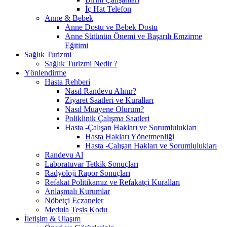
İç Hat Telefon
Anne & Bebek
Anne Dostu ve Bebek Dostu
Anne Sütünün Önemi ve Başarılı Emzirme
Eğitimi
Sağlık Turizmi
Sağlık Turizmi Nedir ?
Yönlendirme
Hasta Rehberi
Nasıl Randevu Alınır?
Ziyaret Saatleri ve Kuralları
Nasıl Muayene Olurum?
Poliklinik Çalışma Saatleri
Hasta -Çalışan Hakları ve Sorumlulukları
Hasta Hakları Yönetmenliği
Hasta -Çalışan Hakları ve Sorumlulukları
Randevu Al
Laboratuvar Tetkik Sonuçları
Radyoloji Rapor Sonuçları
Refakat Politikamız ve Refakatçi Kuralları
Anlaşmalı Kurumlar
Nöbetçi Eczaneler
Medula Tesis Kodu
İletişim & Ulaşım