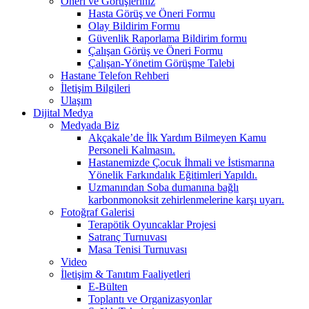
Öneri ve Görüşleriniz
Hasta Görüş ve Öneri Formu
Olay Bildirim Formu
Güvenlik Raporlama Bildirim formu
Çalışan Görüş ve Öneri Formu
Çalışan-Yönetim Görüşme Talebi
Hastane Telefon Rehberi
İletişim Bilgileri
Ulaşım
Dijital Medya
Medyada Biz
Akçakale’de İlk Yardım Bilmeyen Kamu
Personeli Kalmasın.
Hastanemizde Çocuk İhmali ve İstismarına
Yönelik Farkındalık Eğitimleri Yapıldı.
Uzmanından Soba dumanına bağlı
karbonmonoksit zehirlenmelerine karşı uyarı.
Fotoğraf Galerisi
Terapötik Oyuncaklar Projesi
Satranç Turnuvası
Masa Tenisi Turnuvası
Video
İletişim & Tanıtım Faaliyetleri
E-Bülten
Toplantı ve Organizasyonlar