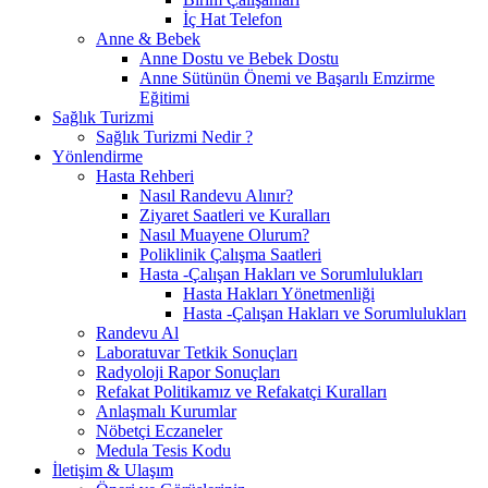
İç Hat Telefon
Anne & Bebek
Anne Dostu ve Bebek Dostu
Anne Sütünün Önemi ve Başarılı Emzirme
Eğitimi
Sağlık Turizmi
Sağlık Turizmi Nedir ?
Yönlendirme
Hasta Rehberi
Nasıl Randevu Alınır?
Ziyaret Saatleri ve Kuralları
Nasıl Muayene Olurum?
Poliklinik Çalışma Saatleri
Hasta -Çalışan Hakları ve Sorumlulukları
Hasta Hakları Yönetmenliği
Hasta -Çalışan Hakları ve Sorumlulukları
Randevu Al
Laboratuvar Tetkik Sonuçları
Radyoloji Rapor Sonuçları
Refakat Politikamız ve Refakatçi Kuralları
Anlaşmalı Kurumlar
Nöbetçi Eczaneler
Medula Tesis Kodu
İletişim & Ulaşım