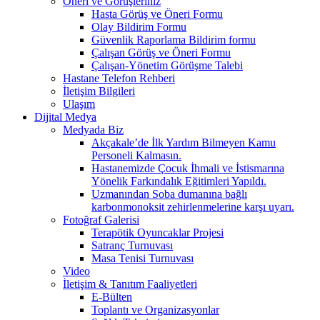
Öneri ve Görüşleriniz
Hasta Görüş ve Öneri Formu
Olay Bildirim Formu
Güvenlik Raporlama Bildirim formu
Çalışan Görüş ve Öneri Formu
Çalışan-Yönetim Görüşme Talebi
Hastane Telefon Rehberi
İletişim Bilgileri
Ulaşım
Dijital Medya
Medyada Biz
Akçakale’de İlk Yardım Bilmeyen Kamu
Personeli Kalmasın.
Hastanemizde Çocuk İhmali ve İstismarına
Yönelik Farkındalık Eğitimleri Yapıldı.
Uzmanından Soba dumanına bağlı
karbonmonoksit zehirlenmelerine karşı uyarı.
Fotoğraf Galerisi
Terapötik Oyuncaklar Projesi
Satranç Turnuvası
Masa Tenisi Turnuvası
Video
İletişim & Tanıtım Faaliyetleri
E-Bülten
Toplantı ve Organizasyonlar