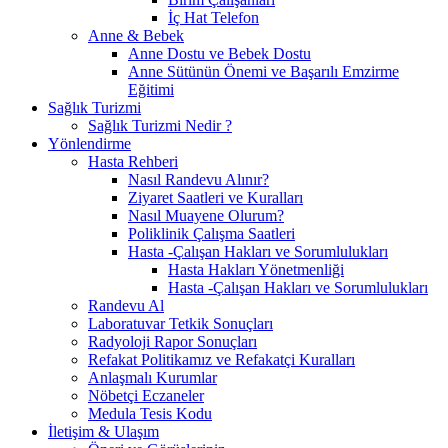
İç Hat Telefon
Anne & Bebek
Anne Dostu ve Bebek Dostu
Anne Sütünün Önemi ve Başarılı Emzirme
Eğitimi
Sağlık Turizmi
Sağlık Turizmi Nedir ?
Yönlendirme
Hasta Rehberi
Nasıl Randevu Alınır?
Ziyaret Saatleri ve Kuralları
Nasıl Muayene Olurum?
Poliklinik Çalışma Saatleri
Hasta -Çalışan Hakları ve Sorumlulukları
Hasta Hakları Yönetmenliği
Hasta -Çalışan Hakları ve Sorumlulukları
Randevu Al
Laboratuvar Tetkik Sonuçları
Radyoloji Rapor Sonuçları
Refakat Politikamız ve Refakatçi Kuralları
Anlaşmalı Kurumlar
Nöbetçi Eczaneler
Medula Tesis Kodu
İletişim & Ulaşım