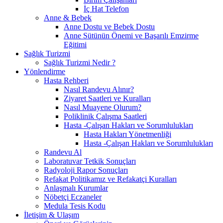
İç Hat Telefon
Anne & Bebek
Anne Dostu ve Bebek Dostu
Anne Sütünün Önemi ve Başarılı Emzirme
Eğitimi
Sağlık Turizmi
Sağlık Turizmi Nedir ?
Yönlendirme
Hasta Rehberi
Nasıl Randevu Alınır?
Ziyaret Saatleri ve Kuralları
Nasıl Muayene Olurum?
Poliklinik Çalışma Saatleri
Hasta -Çalışan Hakları ve Sorumlulukları
Hasta Hakları Yönetmenliği
Hasta -Çalışan Hakları ve Sorumlulukları
Randevu Al
Laboratuvar Tetkik Sonuçları
Radyoloji Rapor Sonuçları
Refakat Politikamız ve Refakatçi Kuralları
Anlaşmalı Kurumlar
Nöbetçi Eczaneler
Medula Tesis Kodu
İletişim & Ulaşım