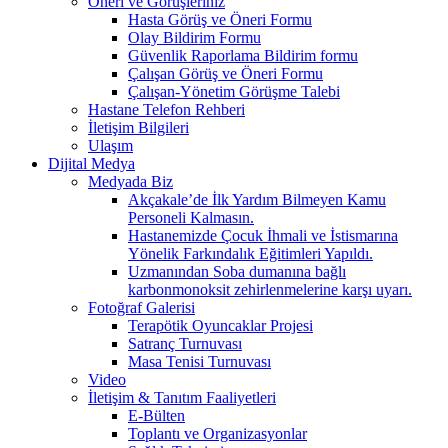
Öneri ve Görüşleriniz
Hasta Görüş ve Öneri Formu
Olay Bildirim Formu
Güvenlik Raporlama Bildirim formu
Çalışan Görüş ve Öneri Formu
Çalışan-Yönetim Görüşme Talebi
Hastane Telefon Rehberi
İletişim Bilgileri
Ulaşım
Dijital Medya
Medyada Biz
Akçakale’de İlk Yardım Bilmeyen Kamu
Personeli Kalmasın.
Hastanemizde Çocuk İhmali ve İstismarına
Yönelik Farkındalık Eğitimleri Yapıldı.
Uzmanından Soba dumanına bağlı
karbonmonoksit zehirlenmelerine karşı uyarı.
Fotoğraf Galerisi
Terapötik Oyuncaklar Projesi
Satranç Turnuvası
Masa Tenisi Turnuvası
Video
İletişim & Tanıtım Faaliyetleri
E-Bülten
Toplantı ve Organizasyonlar