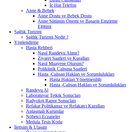
İç Hat Telefon
Anne & Bebek
Anne Dostu ve Bebek Dostu
Anne Sütünün Önemi ve Başarılı Emzirme
Eğitimi
Sağlık Turizmi
Sağlık Turizmi Nedir ?
Yönlendirme
Hasta Rehberi
Nasıl Randevu Alınır?
Ziyaret Saatleri ve Kuralları
Nasıl Muayene Olurum?
Poliklinik Çalışma Saatleri
Hasta -Çalışan Hakları ve Sorumlulukları
Hasta Hakları Yönetmenliği
Hasta -Çalışan Hakları ve Sorumlulukları
Randevu Al
Laboratuvar Tetkik Sonuçları
Radyoloji Rapor Sonuçları
Refakat Politikamız ve Refakatçi Kuralları
Anlaşmalı Kurumlar
Nöbetçi Eczaneler
Medula Tesis Kodu
İletişim & Ulaşım