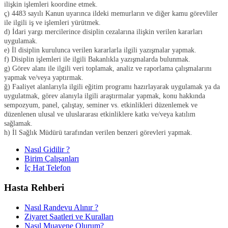
ilişkin işlemleri koordine etmek.
ç) 4483 sayılı Kanun uyarınca ildeki memurların ve diğer kamu görevliler
ile ilgili iş ve işlemleri yürütmek.
d) İdari yargı mercilerince disiplin cezalarına ilişkin verilen kararları
uygulamak.
e) İl disiplin kurulunca verilen kararlarla ilgili yazışmalar yapmak.
f) Disiplin işlemleri ile ilgili Bakanlıkla yazışmalarda bulunmak.
g) Görev alanı ile ilgili veri toplamak, analiz ve raporlama çalışmalarını
yapmak ve/veya yaptırmak.
ğ) Faaliyet alanlarıyla ilgili eğitim programı hazırlayarak uygulamak ya da
uygulatmak, görev alanıyla ilgili araştırmalar yapmak, konu hakkında
sempozyum, panel, çalıştay, seminer vs. etkinlikleri düzenlemek ve
düzenlenen ulusal ve uluslararası etkinliklere katkı ve/veya katılım
sağlamak.
h) İl Sağlık Müdürü tarafından verilen benzeri görevleri yapmak.
Nasıl Gidilir ?
Birim Çalışanları
İç Hat Telefon
Hasta Rehberi
Nasıl Randevu Alınır ?
Ziyaret Saatleri ve Kuralları
Nasıl Muayene Olurum?