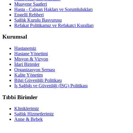
Muayene Saatleri
Hasta - Çalışan Hakları ve Sorumlulukları
Engelli Rehberi
Sağlık Kurulu Başvurusu
Refakat Politikamız ve Refakatçi Kuralları
Kurumsal
Hastanemiz
Hastane Yönetimi
Misyon & Vizyon
İdari Birimler
Organizasyon Şeması
Kalite Yönetim
Bilgi Güvenliği Politikası
İş Sağlığı ve Güvenliği (İSG) Politikası
Tıbbi Birimler
Kliniklerimiz
Sağlık Hizmetlerimiz
Anne & Bebek