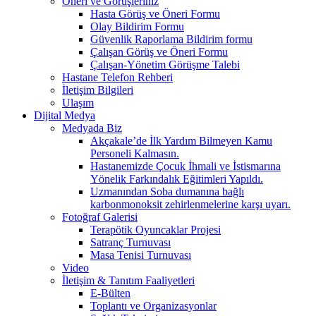
Öneri ve Görüşleriniz
Hasta Görüş ve Öneri Formu
Olay Bildirim Formu
Güvenlik Raporlama Bildirim formu
Çalışan Görüş ve Öneri Formu
Çalışan-Yönetim Görüşme Talebi
Hastane Telefon Rehberi
İletişim Bilgileri
Ulaşım
Dijital Medya
Medyada Biz
Akçakale’de İlk Yardım Bilmeyen Kamu
Personeli Kalmasın.
Hastanemizde Çocuk İhmali ve İstismarına
Yönelik Farkındalık Eğitimleri Yapıldı.
Uzmanından Soba dumanına bağlı
karbonmonoksit zehirlenmelerine karşı uyarı.
Fotoğraf Galerisi
Terapötik Oyuncaklar Projesi
Satranç Turnuvası
Masa Tenisi Turnuvası
Video
İletişim & Tanıtım Faaliyetleri
E-Bülten
Toplantı ve Organizasyonlar